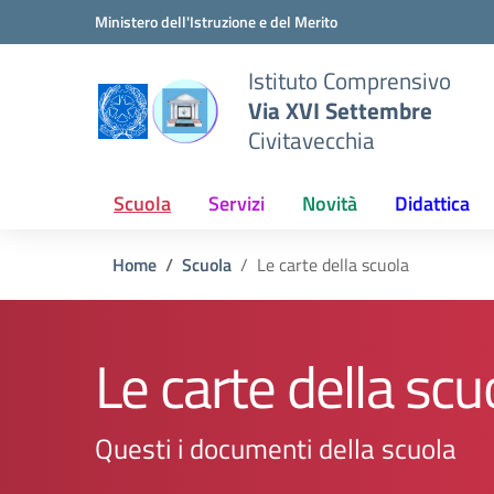
Vai ai contenuti
Vai al menu di navigazione
Vai al footer
Ministero dell'Istruzione e del Merito
Istituto Comprensivo
Via XVI Settembre
Civitavecchia
Scuola
Servizi
Novità
Didattica
Home
Scuola
Le carte della scuola
Le carte della scu
Questi i documenti della scuola