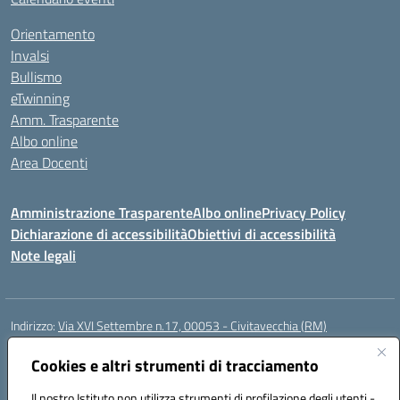
Orientamento
Invalsi
Bullismo
eTwinning
Amm. Trasparente
Albo online
Area Docenti
Amministrazione Trasparente
Albo online
Privacy Policy
Dichiarazione di accessibilità
Obiettivi di accessibilità
Note legali
Indirizzo:
Via XVI Settembre n.17, 00053 - Civitavecchia (RM)
Centralino:
076623270
Email:
rmic8gq00r@istruzione.it
Posta elettronica certificata (PEC):
Cookies e altri strumenti di tracciamento
rmic8gq00r@pec.istruzione.it
Codice fiscale: 91064900581
Il nostro Istituto non utilizza strumenti di profilazione degli utenti -