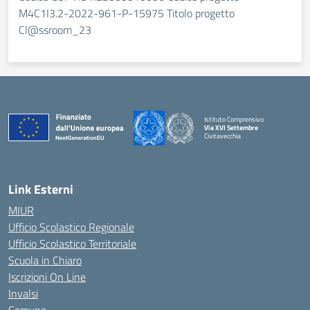
M4C1I3.2-2022-961-P-15975 Titolo progetto
Cl@ssroom_23
Istituto Comprensivo
Via XVI Settembre
Civitavecchia
— Visita la pagina iniziale della scuola
Link Esterni
MIUR
Ufficio Scolastico Regionale
Ufficio Scolastico Territoriale
Scuola in Chiaro
Iscrizioni On Line
Invalsi