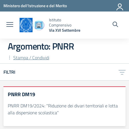
Vai ai contenuti
Vai al menu di navigazione
Vai al footer
Ministero dell'Istruzione e del Merito
Istituto
Comprensivo
Via XVI Settembre
Argomento: PNRR
Stampa / Condividi
FILTRI
PNRR DM19
PNRR DM19/2024: "Riduzione dei divari territoriali e lotta
alla dispersione scolastica"