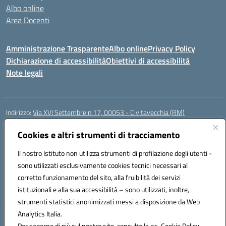
Albo online
Area Docenti
Amministrazione Trasparente
Albo online
Privacy Policy
Dichiarazione di accessibilità
Obiettivi di accessibilità
Note legali
Indirizzo:
Via XVI Settembre n.17, 00053 - Civitavecchia (RM)
Centralino:
076623270
Email:
rmic8gq00r@istruzione.it
Posta elettronica certificata (PEC):
Cookies e altri strumenti di tracciamento
rmic8gq00r@pec.istruzione.it
Codice fiscale: 91064900581
Il nostro Istituto non utilizza strumenti di profilazione degli utenti -
Codice meccanografico:
RMIC8GQ00R
sono utilizzati esclusivamente cookies tecnici necessari al
Codice Indice delle Pubbliche Amministrazioni (IPA): istsc_rmic8gq00r
corretto funzionamento del sito, alla fruibilità dei servizi
Codice unico di fatturazione (CUF): UFQ3FK
istituzionali e alla sua accessibilità – sono utilizzati, inoltre,
strumenti statistici anonimizzati messi a disposizione da Web
Analytics Italia.
Hosting & Powered by 3D Solution S.r.l.
Per saperne di più sul nostro sito, consulta la ns. Cookie Policy.