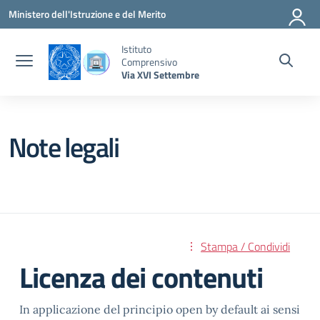
Vai ai contenuti
Vai al menu di navigazione
Vai al footer
Ministero dell'Istruzione e del Merito
Istituto
Comprensivo
Via XVI Settembre
Note legali
Stampa / Condividi
Licenza dei contenuti
In applicazione del principio open by default ai sensi