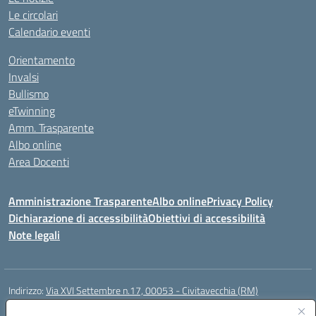
Le circolari
Calendario eventi
Orientamento
Invalsi
Bullismo
eTwinning
Amm. Trasparente
Albo online
Area Docenti
Amministrazione Trasparente
Albo online
Privacy Policy
Dichiarazione di accessibilità
Obiettivi di accessibilità
Note legali
Indirizzo:
Via XVI Settembre n.17, 00053 - Civitavecchia (RM)
Centralino:
076623270
Email:
rmic8gq00r@istruzione.it