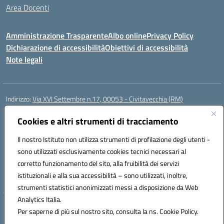
Area Docenti
Amministrazione Trasparente
Albo online
Privacy Policy
Dichiarazione di accessibilità
Obiettivi di accessibilità
Note legali
Indirizzo:
Via XVI Settembre n.17, 00053 - Civitavecchia (RM)
Centralino:
076623270
Email:
rmic8gq00r@istruzione.it
Cookies e altri strumenti di tracciamento
Posta elettronica certificata (PEC):
rmic8gq00r@pec.istruzione.it
Codice fiscale: 91064900581
Il nostro Istituto non utilizza strumenti di profilazione degli utenti -
Codice meccanografico:
RMIC8GQ00R
sono utilizzati esclusivamente cookies tecnici necessari al
Codice Indice delle Pubbliche Amministrazioni (IPA): istsc_rmic8gq00r
corretto funzionamento del sito, alla fruibilità dei servizi
Codice unico di fatturazione (CUF): UFQ3FK
istituzionali e alla sua accessibilità – sono utilizzati, inoltre,
strumenti statistici anonimizzati messi a disposizione da Web
Analytics Italia.
Hosting & Powered by 3D Solution S.r.l.
Per saperne di più sul nostro sito, consulta la ns. Cookie Policy.
Concept & Design by Designers Italia