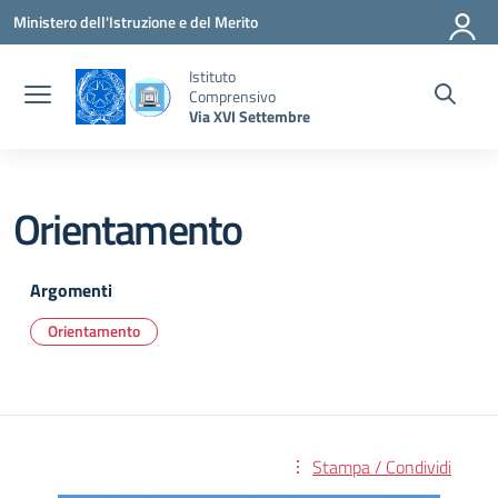
Vai ai contenuti
Vai al menu di navigazione
Vai al footer
Ministero dell'Istruzione e del Merito
Istituto
Comprensivo
Via XVI Settembre
Orientamento
Argomenti
Orientamento
Stampa / Condividi