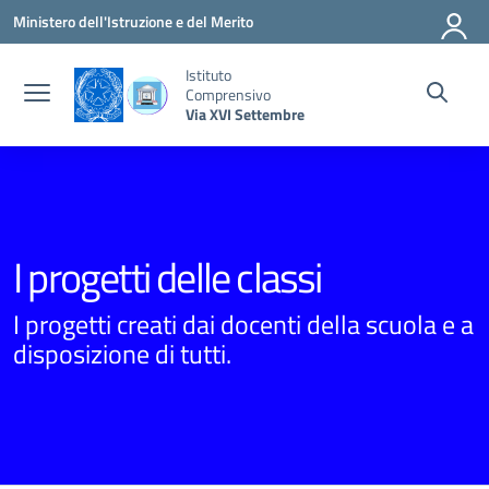
Vai ai contenuti
Vai al menu di navigazione
Vai al footer
Ministero dell'Istruzione e del Merito
Istituto
Comprensivo
Via XVI Settembre
I progetti delle classi
I progetti creati dai docenti della scuola e a
disposizione di tutti.