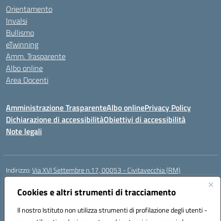
Orientamento
Invalsi
Bullismo
eTwinning
Amm. Trasparente
Albo online
Area Docenti
Amministrazione Trasparente
Albo online
Privacy Policy
Dichiarazione di accessibilità
Obiettivi di accessibilità
Note legali
Indirizzo:
Via XVI Settembre n.17, 00053 - Civitavecchia (RM)
Centralino:
076623270
Email:
rmic8gq00r@istruzione.it
Posta elettronica certificata (PEC):
Cookies e altri strumenti di tracciamento
rmic8gq00r@pec.istruzione.it
Codice fiscale: 91064900581
Il nostro Istituto non utilizza strumenti di profilazione degli utenti -
Codice meccanografico:
RMIC8GQ00R