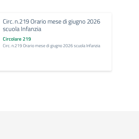
Circ. n.219 Orario mese di giugno 2026
Circ.
scuola Infanzia
giug
Circolare 219
Circo
Circ. n.219 Orario mese di giugno 2026 scuola Infanzia
Circ. 