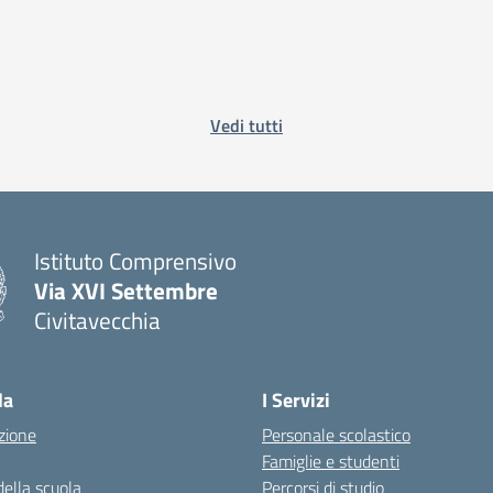
Vedi tutti
Istituto Comprensivo
Via XVI Settembre
Civitavecchia
— Visita la pagina iniziale della scuola
la
I Servizi
zione
Personale scolastico
Famiglie e studenti
della scuola
Percorsi di studio