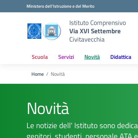
Vai ai contenuti
Vai al menu di navigazione
Vai al footer
Ministero dell'Istruzione e del Merito
Istituto Comprensivo
Via XVI Settembre
Civitavecchia
Scuola
Servizi
Novità
Didattica
Home
Novità
Novità
Le notizie dell' Istituto sono dedicat
genitori, studenti, personale ATA 