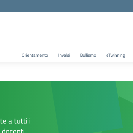
Orientamento
Invalsi
Bullismo
eTwinning
e a tutti i
e docenti