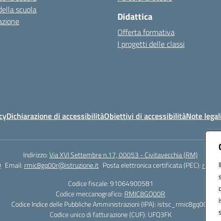
della scuola
Didattica
azione
Offerta formativa
I progetti delle classi
cy
Dichiarazione di accessibilità
Obiettivi di accessibilità
Note legal
Indirizzo:
Via XVI Settembre n.17, 00053 - Civitavecchia (RM)
0
Email:
rmic8gq00r@istruzione.it
Posta elettronica certificata (PEC):
rmic8g
Codice fiscale: 91064900581
Codice meccanografico:
RMIC8GQ00R
Codice Indice delle Pubbliche Amministrazioni (IPA): istsc_rmic8gq00r
Codice unico di fatturazione (CUF): UFQ3FK