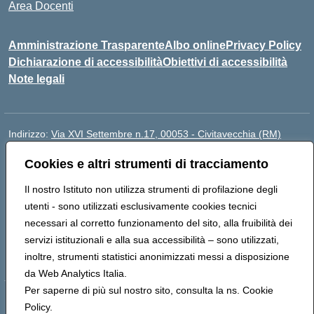
Area Docenti
Amministrazione Trasparente
Albo online
Privacy Policy
Dichiarazione di accessibilità
Obiettivi di accessibilità
Note legali
Indirizzo:
Via XVI Settembre n.17, 00053 - Civitavecchia (RM)
Centralino:
076623270
Email:
rmic8gq00r@istruzione.it
Cookies e altri strumenti di tracciamento
Posta elettronica certificata (PEC):
rmic8gq00r@pec.istruzione.it
Codice fiscale: 91064900581
Il nostro Istituto non utilizza strumenti di profilazione degli
Codice meccanografico:
RMIC8GQ00R
utenti - sono utilizzati esclusivamente cookies tecnici
Codice Indice delle Pubbliche Amministrazioni (IPA):
necessari al corretto funzionamento del sito, alla fruibilità dei
istsc_rmic8gq00r
servizi istituzionali e alla sua accessibilità – sono utilizzati,
Codice unico di fatturazione (CUF): UFQ3FK
inoltre, strumenti statistici anonimizzati messi a disposizione
da Web Analytics Italia.
Per saperne di più sul nostro sito, consulta la ns. Cookie
Hosting & Powered by 3D Solution S.r.l.
Policy.