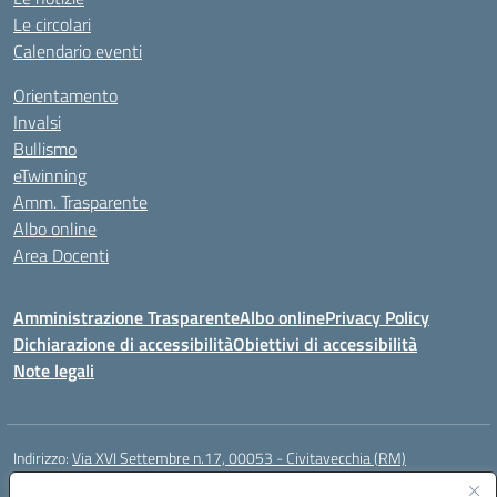
Le circolari
Calendario eventi
Orientamento
Invalsi
Bullismo
eTwinning
Amm. Trasparente
Albo online
Area Docenti
Amministrazione Trasparente
Albo online
Privacy Policy
Dichiarazione di accessibilità
Obiettivi di accessibilità
Note legali
Indirizzo:
Via XVI Settembre n.17, 00053 - Civitavecchia (RM)
Centralino:
076623270
Email:
rmic8gq00r@istruzione.it