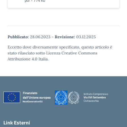
pdf - 774 kb
Pubblicato:
28.06.2023
-
Revisione:
03.12.2025
Eccetto dove diversamente specificato, questo articolo è
stato rilasciato sotto Licenza Creative Commons
Attribuzione 4.0 Italia.
Istituto Comprensivo
Via XVI Settembre
Civitavecchia
— Visita la pagina iniziale della scuola
Link Esterni