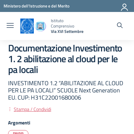
Vai ai contenuti
Vai al menu di navigazione
Vai al footer
Ministero dell'Istruzione e del Merito
Istituto
Comprensivo
Via XVI Settembre
Documentazione Investimento
1. 2 abilitazione al cloud per le
pa locali
INVESTIMENTO 1.2 “ABILITAZIONE AL CLOUD
PER LE PA LOCALI” SCUOLE Next Generation
EU. CUP: H31C22001680006
Stampa / Condividi
Argomenti
PNRR