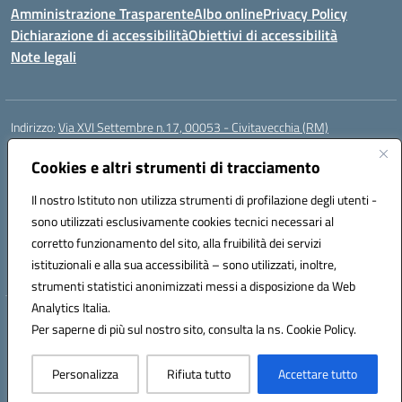
Amministrazione Trasparente
Albo online
Privacy Policy
Dichiarazione di accessibilità
Obiettivi di accessibilità
Note legali
Indirizzo:
Via XVI Settembre n.17, 00053 - Civitavecchia (RM)
Centralino:
076623270
Email:
rmic8gq00r@istruzione.it
Posta elettronica certificata (PEC):
Cookies e altri strumenti di tracciamento
rmic8gq00r@pec.istruzione.it
Codice fiscale: 91064900581
Il nostro Istituto non utilizza strumenti di profilazione degli utenti -
Codice meccanografico:
RMIC8GQ00R
sono utilizzati esclusivamente cookies tecnici necessari al
Codice Indice delle Pubbliche Amministrazioni (IPA): istsc_rmic8gq00r
corretto funzionamento del sito, alla fruibilità dei servizi
Codice unico di fatturazione (CUF): UFQ3FK
istituzionali e alla sua accessibilità – sono utilizzati, inoltre,
strumenti statistici anonimizzati messi a disposizione da Web
Analytics Italia.
Hosting & Powered by 3D Solution S.r.l.
Per saperne di più sul nostro sito, consulta la ns. Cookie Policy.
Concept & Design by Designers Italia
Personalizza
Rifiuta tutto
Accettare tutto