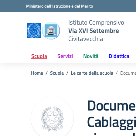
Vai ai contenuti
Vai al menu di navigazione
Vai al footer
Ministero dell'Istruzione e del Merito
Istituto Comprensivo
Via XVI Settembre
Civitavecchia
Scuola
Servizi
Novità
Didattica
Home
Scuola
Le carte della scuola
Documen
Docume
Cablaggi