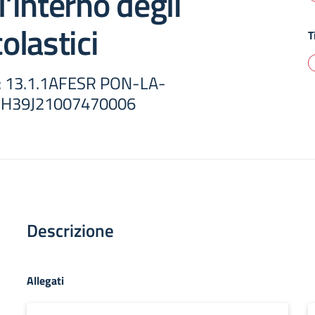
l’interno degli
colastici
T
o: 13.1.1AFESR PON-LA-
 H39J21007470006
Descrizione
Allegati