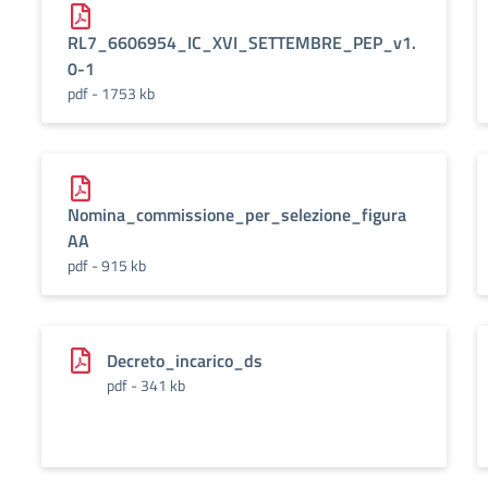
RL7_6606954_IC_XVI_SETTEMBRE_PEP_v1.
0-1
pdf - 1753 kb
Nomina_commissione_per_selezione_figura
AA
pdf - 915 kb
Decreto_incarico_ds
pdf - 341 kb