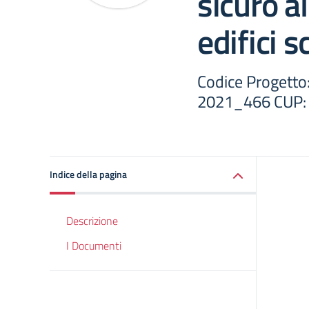
sicuro al
edifici s
Codice Progett
2021_466 CUP:
Indice della pagina
Descrizione
I Documenti