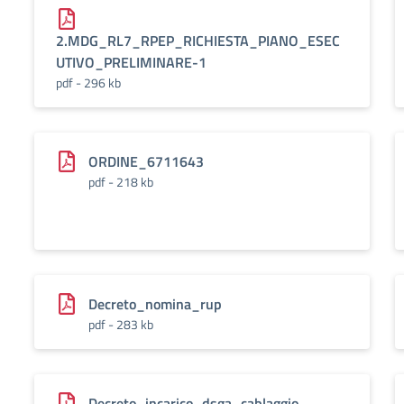
2.MDG_RL7_RPEP_RICHIESTA_PIANO_ESEC
UTIVO_PRELIMINARE-1
pdf - 296 kb
ORDINE_6711643
pdf - 218 kb
Decreto_nomina_rup
pdf - 283 kb
Decreto_incarico_dsga_cablaggio