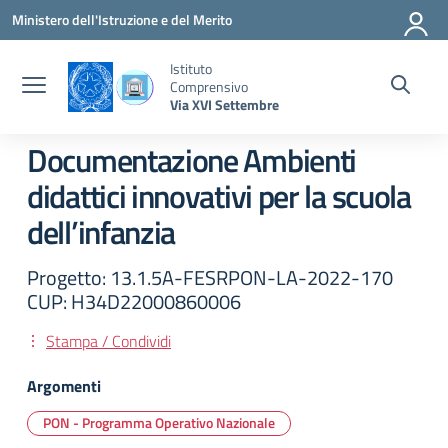
Vai ai contenuti
Vai al menu di navigazione
Vai al footer
Ministero dell'Istruzione e del Merito
Istituto
Comprensivo
Via XVI Settembre
Documentazione Ambienti
didattici innovativi per la scuola
dell’infanzia
Progetto: 13.1.5A-FESRPON-LA-2022-170
CUP: H34D22000860006
Stampa / Condividi
Argomenti
PON - Programma Operativo Nazionale