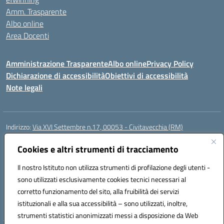
Amm. Trasparente
Albo online
Area Docenti
Amministrazione Trasparente
Albo online
Privacy Policy
Dichiarazione di accessibilità
Obiettivi di accessibilità
Note legali
Indirizzo:
Via XVI Settembre n.17, 00053 - Civitavecchia (RM)
Centralino:
076623270
Email:
rmic8gq00r@istruzione.it
Posta elettronica certificata (PEC):
Cookies e altri strumenti di tracciamento
rmic8gq00r@pec.istruzione.it
Codice fiscale: 91064900581
Il nostro Istituto non utilizza strumenti di profilazione degli utenti -
Codice meccanografico:
RMIC8GQ00R
sono utilizzati esclusivamente cookies tecnici necessari al
Codice Indice delle Pubbliche Amministrazioni (IPA): istsc_rmic8gq00r
corretto funzionamento del sito, alla fruibilità dei servizi
Codice unico di fatturazione (CUF): UFQ3FK
istituzionali e alla sua accessibilità – sono utilizzati, inoltre,
strumenti statistici anonimizzati messi a disposizione da Web