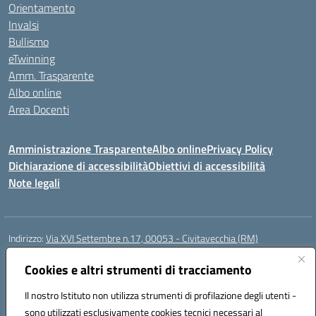
Orientamento
Invalsi
Bullismo
eTwinning
Amm. Trasparente
Albo online
Area Docenti
Amministrazione Trasparente
Albo online
Privacy Policy
Dichiarazione di accessibilità
Obiettivi di accessibilità
Note legali
Indirizzo:
Via XVI Settembre n.17, 00053 - Civitavecchia (RM)
Centralino:
076623270
Email:
rmic8gq00r@istruzione.it
Posta elettronica certificata (PEC):
Cookies e altri strumenti di tracciamento
rmic8gq00r@pec.istruzione.it
Codice fiscale: 91064900581
Il nostro Istituto non utilizza strumenti di profilazione degli utenti -
Codice meccanografico:
RMIC8GQ00R
sono utilizzati esclusivamente cookies tecnici necessari al