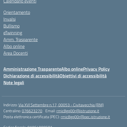
Calendario eventi
Orientamento
Invalsi
Bullismo
eTwinning
Amm. Trasparente
Albo online
Area Docenti
Amministrazione Trasparente
Albo online
Privacy Policy
Dichiarazione di accessibilità
Obiettivi di accessibilità
Note legali
Indirizzo:
Via XVI Settembre n.17, 00053 - Civitavecchia (RM)
Centralino:
076623270
Email:
rmic8gq00r@istruzione.it
Posta elettronica certificata (PEC):
rmic8gq00r@pec.istruzione.it