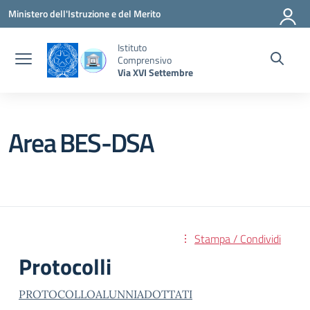
Vai ai contenuti
Vai al menu di navigazione
Vai al footer
Ministero dell'Istruzione e del Merito
Istituto
Comprensivo
Via XVI Settembre
Area BES-DSA
Stampa / Condividi
Protocolli
PROTOCOLLOALUNNIADOTTATI