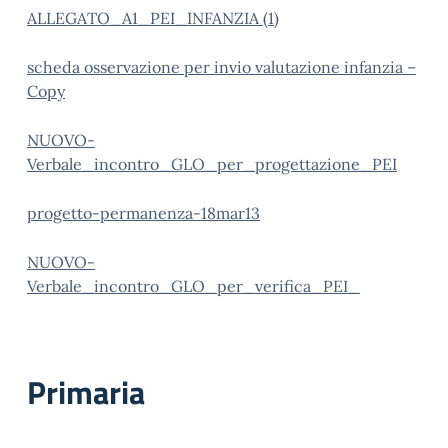
ALLEGATO_A1_PEI_INFANZIA (1)
scheda osservazione per invio valutazione infanzia –
Copy
NUOVO-
Verbale_incontro_GLO_per_progettazione_PEI
progetto-permanenza-18mar13
NUOVO-
Verbale_incontro_GLO_per_verifica_PEI_
Primaria