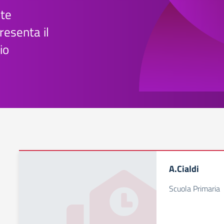
te
esenta il
io
A.Cialdi
Scuola Primaria