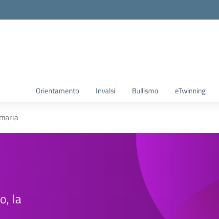
Orientamento
Invalsi
Bullismo
eTwinning
imaria
o, la
e