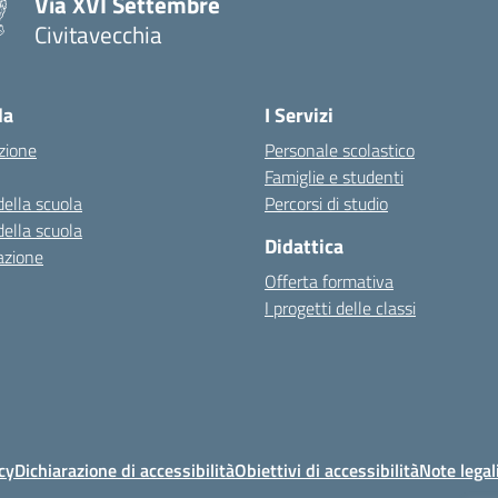
Via XVI Settembre
Civitavecchia
— Visita la pagina iniziale della scuola
la
I Servizi
zione
Personale scolastico
Famiglie e studenti
della scuola
Percorsi di studio
della scuola
Didattica
azione
Offerta formativa
I progetti delle classi
cy
Dichiarazione di accessibilità
Obiettivi di accessibilità
Note legal