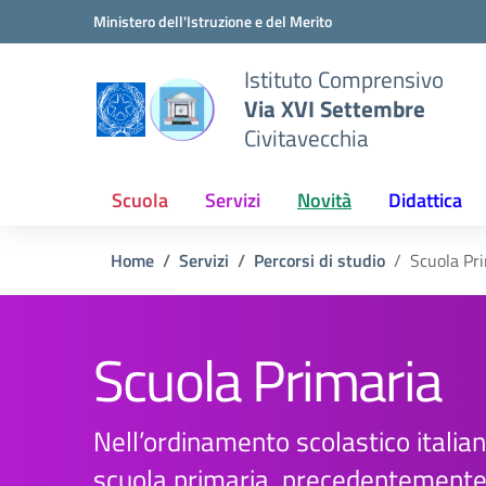
Vai ai contenuti
Vai al menu di navigazione
Vai al footer
Ministero dell'Istruzione e del Merito
Istituto Comprensivo
Via XVI Settembre
Civitavecchia
Scuola
Servizi
Novità
Didattica
Home
Servizi
Percorsi di studio
Scuola Pr
Scuola Primaria
Nell’ordinamento scolastico italian
scuola primaria, precedentement