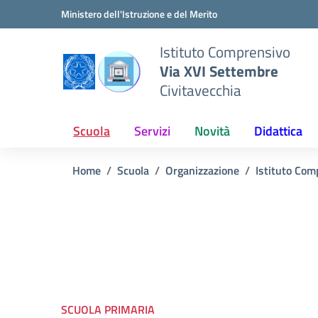
Vai ai contenuti
Vai al menu di navigazione
Vai al footer
Ministero dell'Istruzione e del Merito
Istituto Comprensivo
Via XVI Settembre
Civitavecchia
Scuola
Servizi
Novità
Didattica
Home
Scuola
Organizzazione
Istituto Com
SCUOLA PRIMARIA