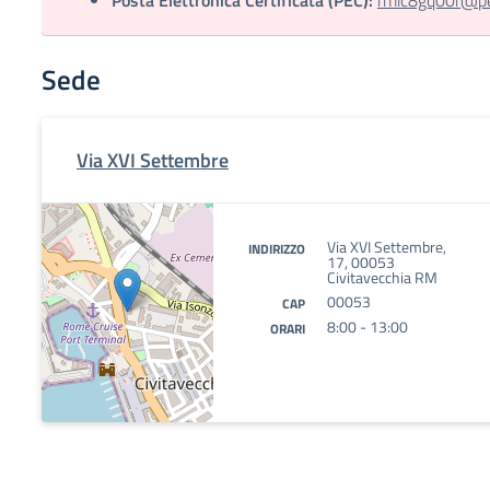
Posta Elettronica Certificata (PEC):
rmic8gq00r@pec
Sede
Via XVI Settembre
Via XVI Settembre,
INDIRIZZO
17, 00053
Civitavecchia RM
00053
CAP
8:00 - 13:00
ORARI