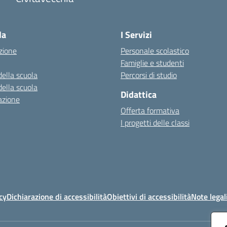
— Visita la pagina iniziale della scuola
la
I Servizi
zione
Personale scolastico
Famiglie e studenti
della scuola
Percorsi di studio
della scuola
Didattica
azione
Offerta formativa
I progetti delle classi
cy
Dichiarazione di accessibilità
Obiettivi di accessibilità
Note legal