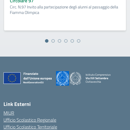
Circolare 97
Circ. N.97 Invito alla partecipazione degli alunni al passaggio della
Fiamma Olimpica
Istituto Comprensivo
Via XVI Settembre
Civitavecchia
— Visita la pagina iniziale della scuola
Link Esterni
MIUR
Ufficio Scolastico Regionale
Ufficio Scolastico Territoriale