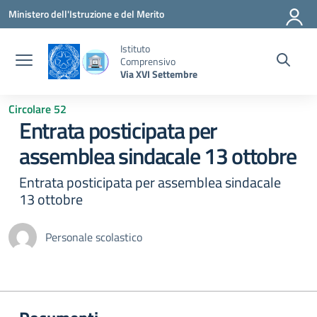
Vai ai contenuti
Vai al menu di navigazione
Vai al footer
Ministero dell'Istruzione e del Merito
Istituto
Comprensivo
Via XVI Settembre
Circolare 52
Entrata posticipata per
assemblea sindacale 13 ottobre
Entrata posticipata per assemblea sindacale
13 ottobre
Personale scolastico