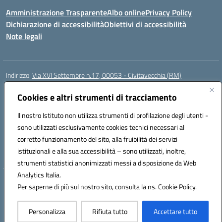
Amministrazione Trasparente
Albo online
Privacy Policy
Dichiarazione di accessibilità
Obiettivi di accessibilità
Note legali
Indirizzo:
Via XVI Settembre n.17, 00053 - Civitavecchia (RM)
Centralino:
076623270
Email:
rmic8gq00r@istruzione.it
Posta elettronica certificata (PEC):
Cookies e altri strumenti di tracciamento
rmic8gq00r@pec.istruzione.it
Codice fiscale: 91064900581
Il nostro Istituto non utilizza strumenti di profilazione degli utenti -
Codice meccanografico:
RMIC8GQ00R
sono utilizzati esclusivamente cookies tecnici necessari al
Codice Indice delle Pubbliche Amministrazioni (IPA): istsc_rmic8gq00r
corretto funzionamento del sito, alla fruibilità dei servizi
Codice unico di fatturazione (CUF): UFQ3FK
istituzionali e alla sua accessibilità – sono utilizzati, inoltre,
strumenti statistici anonimizzati messi a disposizione da Web
Analytics Italia.
Hosting & Powered by 3D Solution S.r.l.
Per saperne di più sul nostro sito, consulta la ns. Cookie Policy.
Concept & Design by Designers Italia
Personalizza
Rifiuta tutto
Accettare tutto