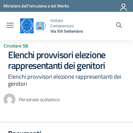
Vai ai contenuti
Vai al menu di navigazione
Vai al footer
Ministero dell'Istruzione e del Merito
Istituto
Comprensivo
Via XVI Settembre
Circolare 58
Elenchi provvisori elezione
rappresentanti dei genitori
Elenchi provvisori elezione rappresentanti dei
genitori
Personale scolastico