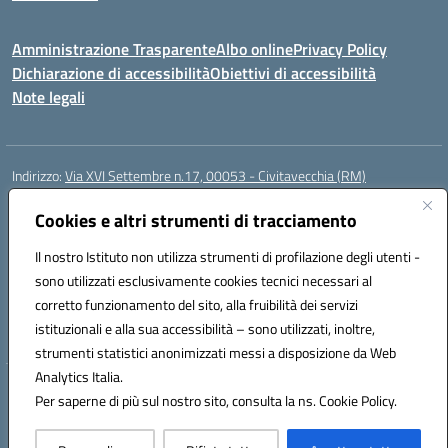
Amministrazione Trasparente
Albo online
Privacy Policy
Dichiarazione di accessibilità
Obiettivi di accessibilità
Note legali
Indirizzo:
Via XVI Settembre n.17, 00053 - Civitavecchia (RM)
Centralino:
076623270
Email:
rmic8gq00r@istruzione.it
Posta elettronica certificata (PEC):
Cookies e altri strumenti di tracciamento
rmic8gq00r@pec.istruzione.it
Codice fiscale: 91064900581
Il nostro Istituto non utilizza strumenti di profilazione degli utenti -
Codice meccanografico:
RMIC8GQ00R
sono utilizzati esclusivamente cookies tecnici necessari al
Codice Indice delle Pubbliche Amministrazioni (IPA): istsc_rmic8gq00r
corretto funzionamento del sito, alla fruibilità dei servizi
Codice unico di fatturazione (CUF): UFQ3FK
istituzionali e alla sua accessibilità – sono utilizzati, inoltre,
strumenti statistici anonimizzati messi a disposizione da Web
Analytics Italia.
Hosting & Powered by 3D Solution S.r.l.
Per saperne di più sul nostro sito, consulta la ns. Cookie Policy.
Concept & Design by Designers Italia