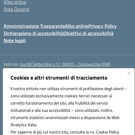
Albo online
Area Docenti
Amministrazione Trasparente
Albo online
Privacy Policy
Dichiarazione di accessibilità
Obiettivi di accessibilità
Note legali
Indirizzo:
Via XVI Settembre n.17, 00053 - Civitavecchia (RM)
Centralino:
076623270
Email:
rmic8gq00r@istruzione.it
Posta elettronica certificata (PEC):
Cookies e altri strumenti di tracciamento
rmic8gq00r@pec.istruzione.it
Codice fiscale: 91064900581
Il nostro Istituto non utilizza strumenti di profilazione degli utenti -
Codice meccanografico:
RMIC8GQ00R
sono utilizzati esclusivamente cookies tecnici necessari al
Codice Indice delle Pubbliche Amministrazioni (IPA): istsc_rmic8gq00r
corretto funzionamento del sito, alla fruibilità dei servizi
Codice unico di fatturazione (CUF): UFQ3FK
istituzionali e alla sua accessibilità – sono utilizzati, inoltre,
strumenti statistici anonimizzati messi a disposizione da Web
Analytics Italia.
Hosting & Powered by 3D Solution S.r.l.
Per saperne di più sul nostro sito, consulta la ns. Cookie Policy.