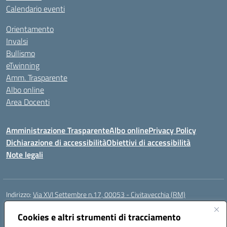
Calendario eventi
Orientamento
Invalsi
Bullismo
eTwinning
Amm. Trasparente
Albo online
Area Docenti
Amministrazione Trasparente
Albo online
Privacy Policy
Dichiarazione di accessibilità
Obiettivi di accessibilità
Note legali
Indirizzo:
Via XVI Settembre n.17, 00053 - Civitavecchia (RM)
Centralino:
076623270
Email:
rmic8gq00r@istruzione.it
Posta elettronica certificata (PEC):
Cookies e altri strumenti di tracciamento
rmic8gq00r@pec.istruzione.it