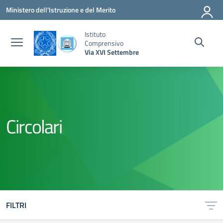
Vai ai contenuti
Vai al menu di navigazione
Vai al footer
Ministero dell'Istruzione e del Merito
Istituto
Comprensivo
Via XVI Settembre
Circolari
FILTRI