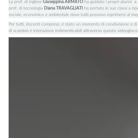
La prof. di inglese
Giuseppina ARMATO
ha guidato i propri alunni a 
prof. di tecnologia
Diana TRAVAGLIATI
ha portato le sue classi a rip
sociale, economico e ambientale dove tutti possono esprimersi al meglio
Per tutti, docenti comprese, è stato un momento di condivisione e di 
di scambio e interazione indimenticabili attraverso questo videogioco p
Video
Player