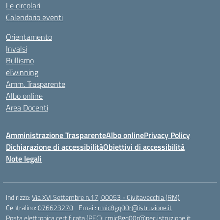
Le circolari
Calendario eventi
Orientamento
Invalsi
Bullismo
eTwinning
Amm. Trasparente
Albo online
Area Docenti
Amministrazione Trasparente
Albo online
Privacy Policy
Dichiarazione di accessibilità
Obiettivi di accessibilità
Note legali
Indirizzo:
Via XVI Settembre n.17, 00053 - Civitavecchia (RM)
Centralino:
076623270
Email:
rmic8gq00r@istruzione.it
Posta elettronica certificata (PEC):
rmic8gq00r@pec.istruzione.it