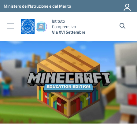
Vai ai contenuti
Vai al menu di navigazione
Vai al footer
Ministero dell'Istruzione e del Merito
Istituto
Comprensivo
Via XVI Settembre