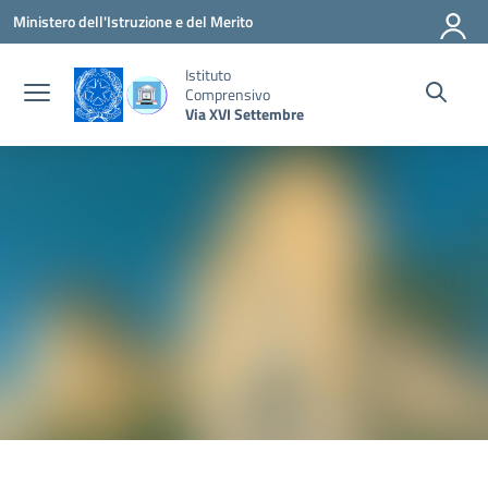
Vai ai contenuti
Vai al menu di navigazione
Vai al footer
Ministero dell'Istruzione e del Merito
Istituto
Comprensivo
Via XVI Settembre