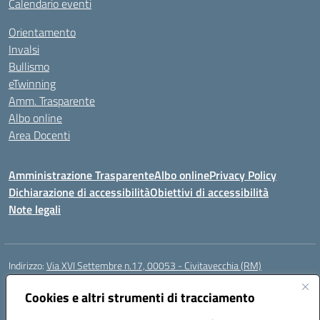
Calendario eventi
Orientamento
Invalsi
Bullismo
eTwinning
Amm. Trasparente
Albo online
Area Docenti
Amministrazione Trasparente
Albo online
Privacy Policy
Dichiarazione di accessibilità
Obiettivi di accessibilità
Note legali
Indirizzo:
Via XVI Settembre n.17, 00053 - Civitavecchia (RM)
Centralino:
076623270
Email:
rmic8gq00r@istruzione.it
Posta elettronica certificata (PEC):
Cookies e altri strumenti di tracciamento
rmic8gq00r@pec.istruzione.it