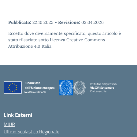
Pubblicato:
22.10.2025
-
Revisione:
02.04.2026
Eccetto dove diversamente specificato, questo articolo è
stato rilasciato sotto Licenza Creative Commons
Attribuzione 4.0 Italia.
Istituto Comprensivo
Via XVI Settembre
Civitavecchia
— Visita la pagina iniziale della scuola
Link Esterni
MIUR
Ufficio Scolastico Regionale