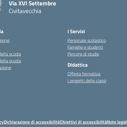
Via XVI Settembre
Civitavecchia
— Visita la pagina iniziale della scuola
la
I Servizi
zione
Personale scolastico
Famiglie e studenti
della scuola
Percorsi di studio
della scuola
Didattica
azione
Offerta formativa
I progetti delle classi
cy
Dichiarazione di accessibilità
Obiettivi di accessibilità
Note legal