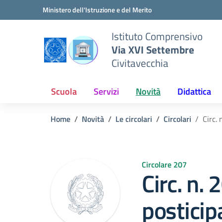
Vai ai contenuti
Vai al menu di navigazione
Vai al footer
Ministero dell'Istruzione e del Merito
Istituto Comprensivo
Via XVI Settembre
Civitavecchia
Scuola
Servizi
Novità
Didattica
Home
Novità
Le circolari
Circolari
Circ.
Circolare 207
Circ. n.
posticip