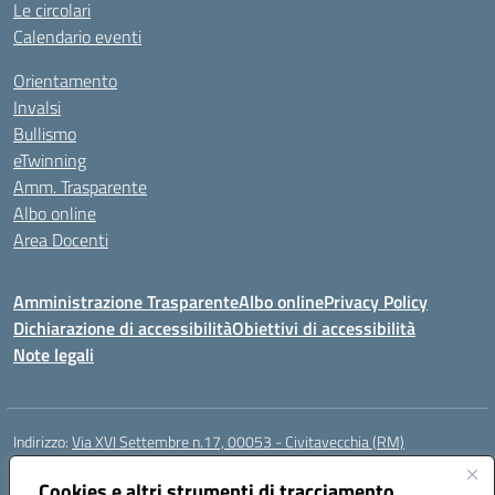
Le circolari
Calendario eventi
Orientamento
Invalsi
Bullismo
eTwinning
Amm. Trasparente
Albo online
Area Docenti
Amministrazione Trasparente
Albo online
Privacy Policy
Dichiarazione di accessibilità
Obiettivi di accessibilità
Note legali
Indirizzo:
Via XVI Settembre n.17, 00053 - Civitavecchia (RM)
Centralino:
076623270
Email:
rmic8gq00r@istruzione.it
Posta elettronica certificata (PEC):
Cookies e altri strumenti di tracciamento
rmic8gq00r@pec.istruzione.it