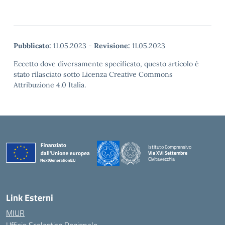
Pubblicato:
11.05.2023
-
Revisione:
11.05.2023
Eccetto dove diversamente specificato, questo articolo è
stato rilasciato sotto Licenza Creative Commons
Attribuzione 4.0 Italia.
Istituto Comprensivo
Via XVI Settembre
Civitavecchia
— Visita la pagina iniziale della scuola
Link Esterni
MIUR