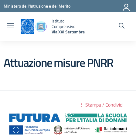
Vai ai contenuti
Vai al menu di navigazione
Vai al footer
Ministero dell'Istruzione e del Merito
Istituto
Comprensivo
Via XVI Settembre
Attuazione misure PNRR
Stampa / Condividi